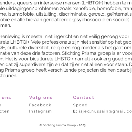
enders, queers en intersekse mensen (LHBTQI+) hebben te 
le uitdagingen/problemen zoals: xenofobie, homofobie, tran
me, islamofobie, uitsluiting, discriminatie, geweld, geïnternali
bie en alle hieraan gerelateerde (psychosociale en sociale)
emen.
enleving is meestal niet ingericht en niet veilig genoeg voor
urele LHBTQI+. Vele professionals zijn niet sensitief op het ge
+, culturele diversiteit, religie en nog minder als het gaat om
atie van deze drie factoren. Stichting Prisma groep is er voo
. Het is voor biculturele LHBTQI+ namelijk ook erg goed om
n dat zij superdivers zijn en dat zij er niet alleen voor staan. 
ing Prisma groep heeft verschillende projecten die hen daarbij
steunen.
 ons
Volg ons
Contact
e
Facebook
Spoed
cten
Instagram
E:
isjed.hussain@gmail.c
© Stichting Prisma Groep - 2023