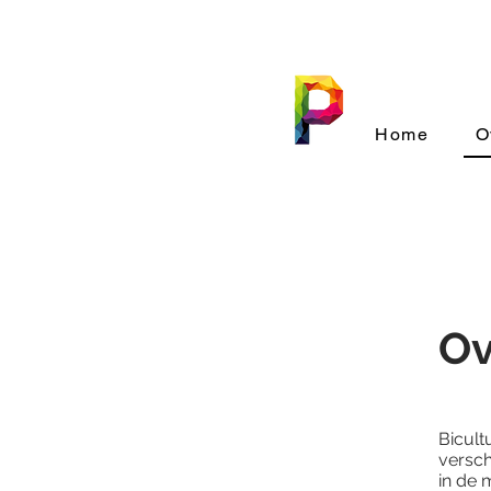
Home
O
Ov
Bicult
versch
in de 