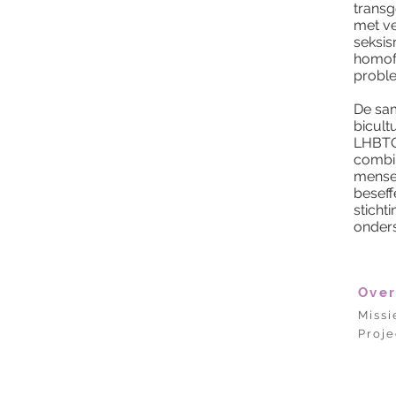
transg
met ve
seksis
homofo
probl
De sam
bicult
LHBTQI
combin
mensen
beseffe
sticht
onder
Over
Missi
Proje