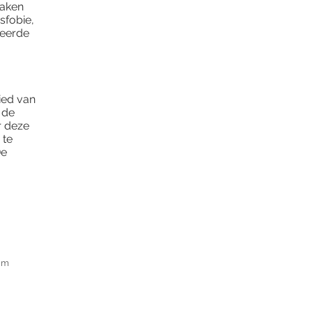
maken
sfobie,
seerde
bied van
 de
r deze
 te
De
om